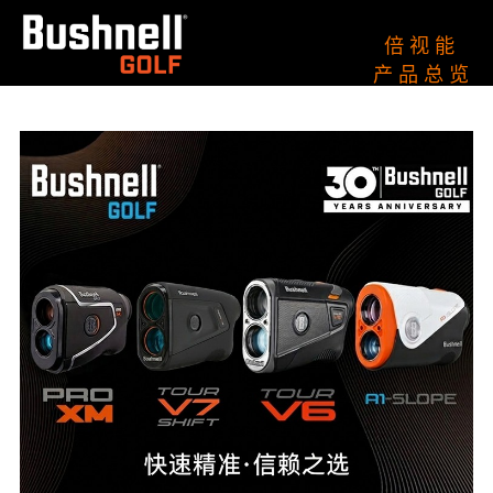
倍 视 能
产 品 总 览