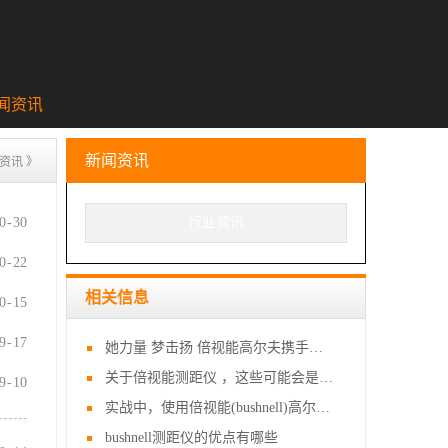
闻资讯
新闻资讯
资讯
》
0
-
30
行业资讯
0
-
22
相关信息
0
-
15
9
-
17
她力量 梦击扬 倍视能高尔夫携手女子中巡推动女子高尔夫运动发展
关于倍视能测距仪 ，这些可能会是你最想问的
9
-
10
实战中，使用倍视能(bushnell)高尔夫测距仪攻略
bushnell测距仪的优点有哪些