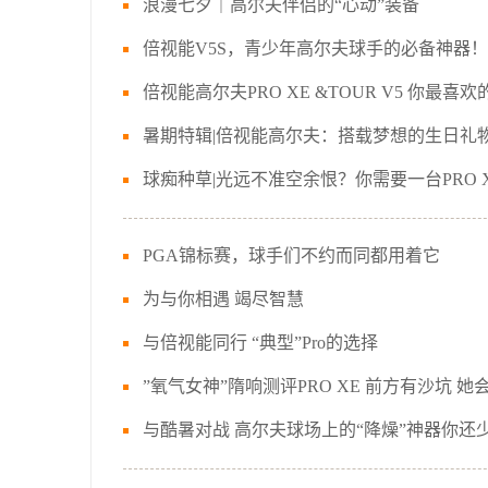
浪漫七夕｜高尔夫伴侣的“心动”装备
倍视能V5S，青少年高尔夫球手的必备神器！
倍视能高尔夫PRO XE &TOUR V5 你最喜
暑期特辑|倍视能高尔夫：搭载梦想的生日礼
球痴种草|光远不准空余恨？你需要一台PRO 
PGA锦标赛，球手们不约而同都用着它
为与你相遇 竭尽智慧
与倍视能同行 “典型”Pro的选择
”氧气女神”隋响测评PRO XE 前方有沙坑 
与酷暑对战 高尔夫球场上的“降燥”神器你还