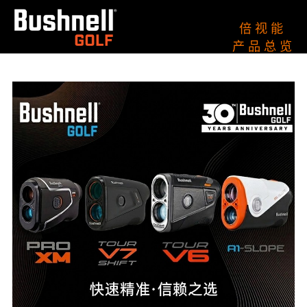
倍 视 能
产 品 总 览