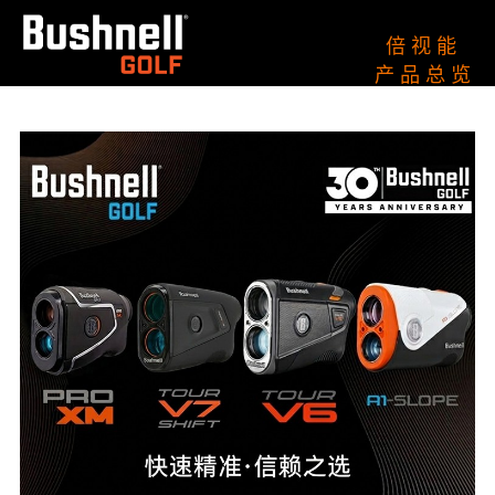
倍 视 能
产 品 总 览