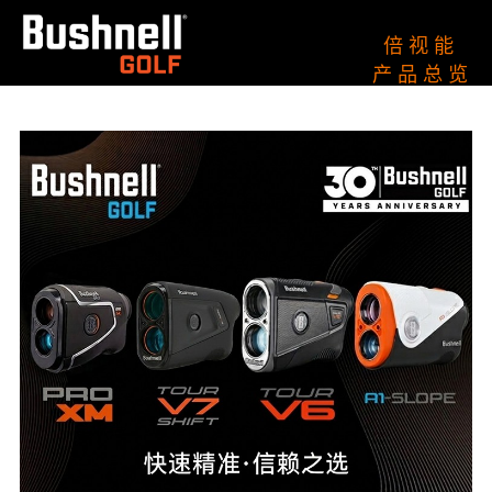
倍 视 能
产 品 总 览