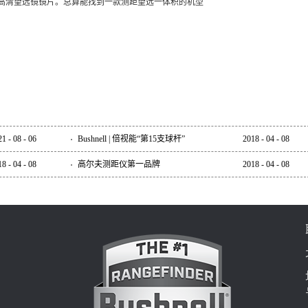
80。高清望远镜镜片。总算能找到一款测距望远一体积的机型
21
-
08
-
06
Bushnell | 倍视能“第15支球杆”
2018
-
04
-
08
18
-
04
-
08
高尔夫测距仪第一品牌
2018
-
04
-
08