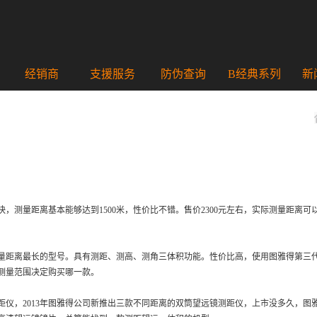
经销商
支援服务
防伪查询
B经典系列
新
测量距离基本能够达到1500米，性价比不错。售价2300元左右，实际测量距离可以达
量距离最长的型号。具有测距、测高、测角三体积功能。性价比高，使用图雅得第三
的测量范围决定购买哪一款。
距仪，2013年图雅得公司新推出三款不同距离的双筒望远镜测距仪，上市没多久，图