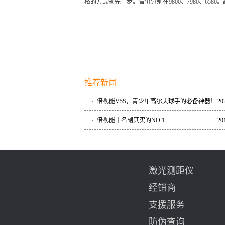
格的方式领先一步。售价分别在9800、7980、65
推荐新闻
倍视能V5S，青少年高尔夫球手的必备神器！
20
倍视能丨名副其实的NO.1
20
激光测距仪
经销商
支援服务
防伪查询