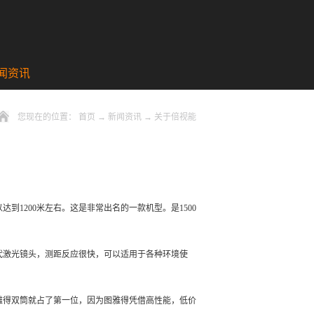
闻资讯
您现在的位置：
首页
→
新闻资讯
→
关于倍视能
到1200米左右。这是非常出名的一款机型。是1500
代激光镜头，测距反应很快，可以适用于各种环境使
雅得双筒就占了第一位，因为图雅得凭借高性能，低价