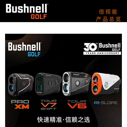
倍 视 能
产 品 总 览