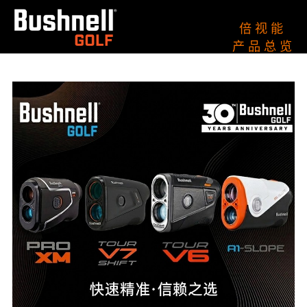
倍 视 能
产 品 总 览