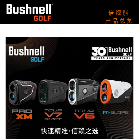
倍 视 能
产 品 总 览