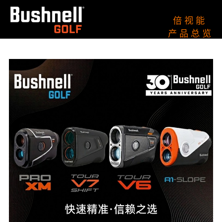
倍 视 能
产 品 总 览