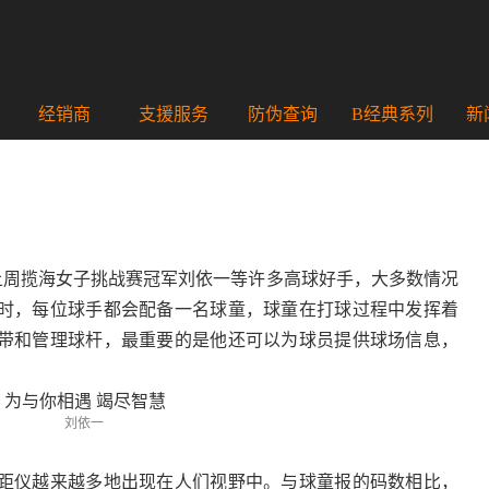
经销商
支援服务
防伪查询
B经典系列
新
上周揽海女子挑战赛冠军刘依一等许多高球好手，大多数情况
时，每位球手都会配备一名球童，球童在打球过程中发挥着
带和管理球杆，最重要的是他还可以为球员提供球场信息，
刘依一
距仪越来越多地出现在人们视野中。与球童报的码数相比，