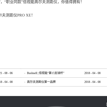
手”，“职业同款”倍视能高尔夫测距仪，你值得拥有！
测距仪PRO XE！
21
-
08
-
06
Bushnell | 倍视能“第15支球杆”
2018
-
04
-
08
18
-
04
-
08
高尔夫测距仪第一品牌
2018
-
04
-
08