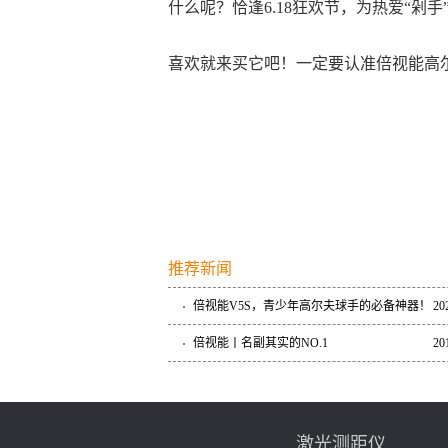
什么呢？恰逢6.18狂欢节，为热爱“剁
喜欢就来买它吧！一定要认准倍视能高尔夫
推荐新闻
倍视能V5S，青少年高尔夫球手的必备神器！
20
倍视能丨名副其实的NO.1
20
激光测距仪