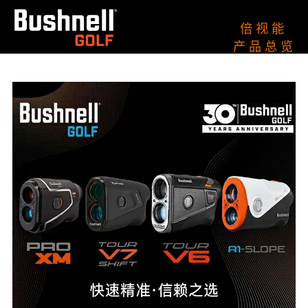
倍 视 能
产 品 总 览