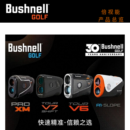
倍 视 能
产 品 总 览