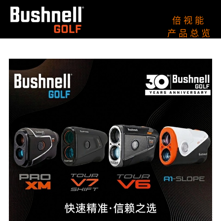
倍 视 能
产 品 总 览