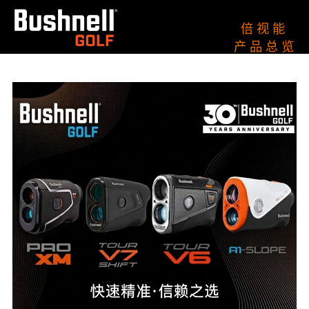
倍 视 能
产 品 总 览