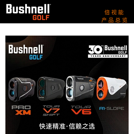
倍 视 能
产 品 总 览