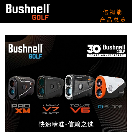
倍 视 能
产 品 总 览