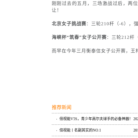
刚刚过去的五月，三场激战过后，两位闪
让！
北京女子挑战赛
：三轮210杆（-6）
海峡杯“筑春”女子公开赛
：三轮212
而早在今年三月衡泰信女子公开赛，王
推荐新闻
倍视能V5S，青少年高尔夫球手的必备神器！
20
倍视能丨名副其实的NO.1
20