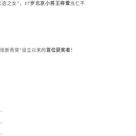
天选之女”，
17岁北京小将王梓萱
当仁不
最佳新秀奖”设立以来的
首位获奖者
！