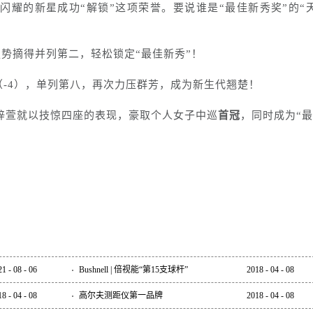
耀的新星成功“解锁”这项荣誉。要说谁是“最佳新秀奖”的“
，强势摘得并列第二，轻松锁定“最佳新秀”！
杆（-4），单列第八，再次力压群芳，成为新生代翘楚！
梓萱就以技惊四座的表现，豪取个人女子中巡
首冠
，同时成为“
21
-
08
-
06
Bushnell | 倍视能“第15支球杆”
2018
-
04
-
08
18
-
04
-
08
高尔夫测距仪第一品牌
2018
-
04
-
08