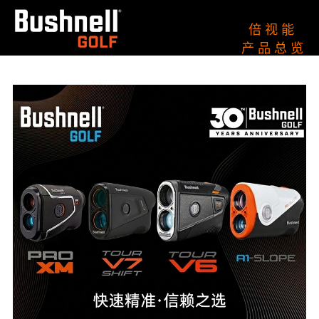
倍 视 能
产 品 总 览