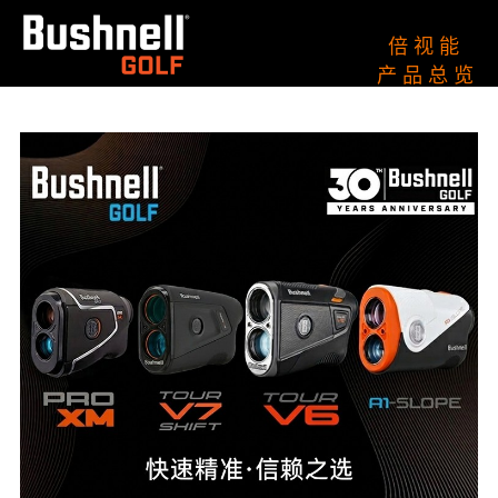
倍 视 能
产 品 总 览