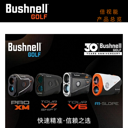
倍 视 能
产 品 总 览