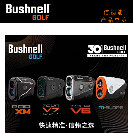
倍 视 能
产 品 总 览