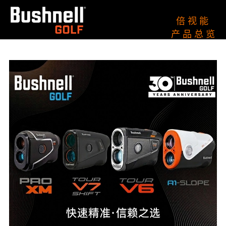
倍 视 能
产 品 总 览