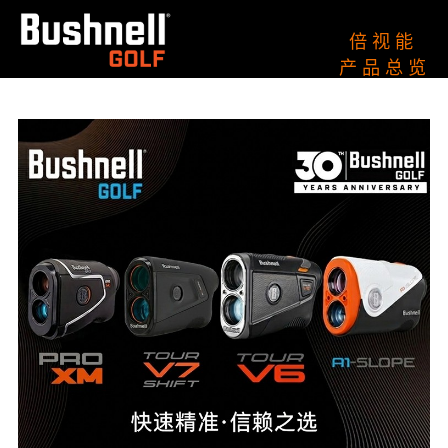
倍 视 能
产 品 总 览