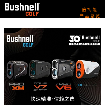
倍 视 能
产 品 总 览