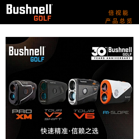
倍 视 能
产 品 总 览