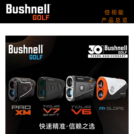
倍 视 能
产 品 总 览