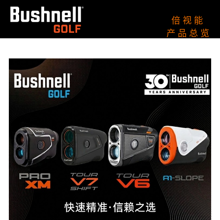
倍 视 能
产 品 总 览