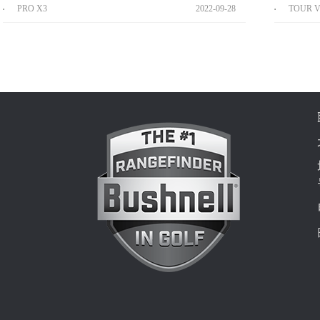
PRO X3
2022
-
09
-
28
TOUR V