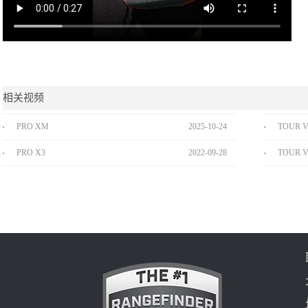
相关视频
PRO XM
2025
-
10
-
24
TOUR V6
PRO X3
2022
-
09
-
28
TOUR V